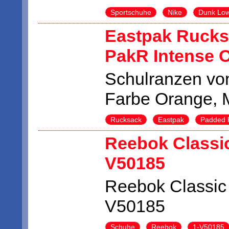
Sportschuhe
Nike
Dunk Lo
Eastpak Ruck
PakR Intense 
Schulranzen von
Farbe Orange, 
Rucksack
Eastpak
Padded 
Reebok Classic
V50185
Reebok Classic
V50185
Schuhe
Reebok
1-V50185